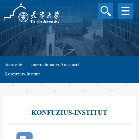
ÜBERBLICK ÜBER DIE 
UNIVERSITÄT
STUDIENPROGRAMME
AUSLAND
STIPENDIUM
WISSENSCHAFTLICHE
Startseite
Internationaler Austausch
FORSCHUNG
Konfuzius-Institut
CAMPUSLEBEN
INTERNATIONALER
AUSTAUSCH
SPRACHE
KONFUZIUS-INSTITUT