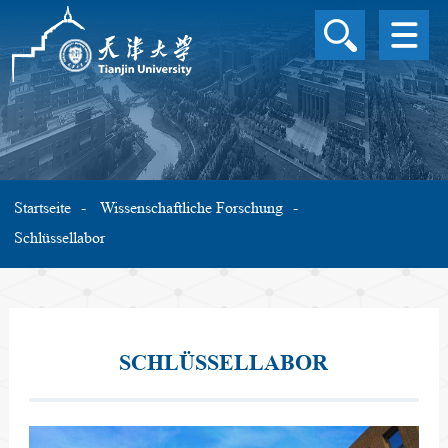
ÜBERBLICK ÜBER DIE 
UNIVERSITÄT
STUDIENPROGRAMME
AUSLAND
STIPENDIUM
WISSENSCHAFTLICHE
Startseite
Wissenschaftliche Forschung
FORSCHUNG
Schlüssellabor
CAMPUSLEBEN
INTERNATIONALER
AUSTAUSCH
SPRACHE
SCHLÜSSELLABOR