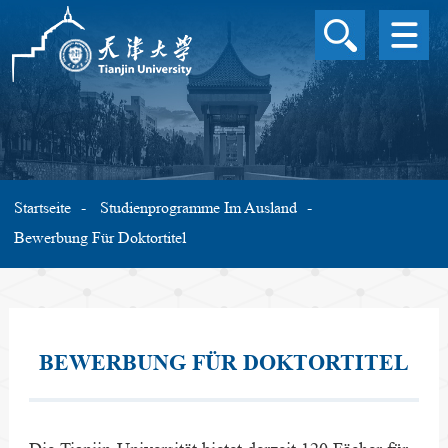
ÜBERBLICK ÜBER DIE 
UNIVERSITÄT
STUDIENPROGRAMME
AUSLAND
STIPENDIUM
WISSENSCHAFTLICHE
Startseite
Studienprogramme Im Ausland
FORSCHUNG
Bewerbung Für Doktortitel
CAMPUSLEBEN
INTERNATIONALER
AUSTAUSCH
SPRACHE
BEWERBUNG FÜR DOKTORTITEL