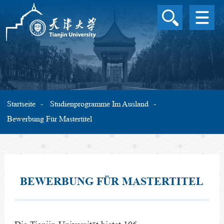
ÜBERBLICK ÜBER DIE 
UNIVERSITÄT
STUDIENPROGRAMME
AUSLAND
STIPENDIUM
WISSENSCHAFTLICHE
Startseite
Studienprogramme Im Ausland
FORSCHUNG
Bewerbung Für Mastertitel
CAMPUSLEBEN
INTERNATIONALER
AUSTAUSCH
SPRACHE
BEWERBUNG FÜR MASTERTITEL